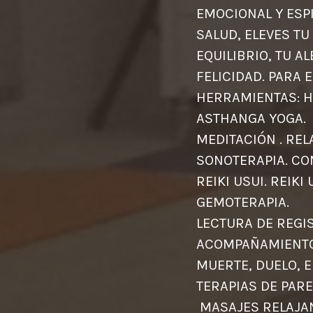
EMOCIONAL Y ESP
SALUD, ELEVES TU
EQUILIBRIO, TU AL
FELICIDAD. PARA 
HERRAMIENTAS: H
ASTHA
MEDITACIÓ
SONOTERAPIA. 
REIKI USUI.
GEMO
LECTURA DE REGI
ACOMPAÑAMIENTO
MUERTE, DU
TERAPIA
MASAJES RELA