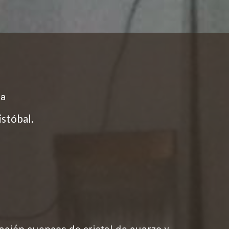
za
istóbal.