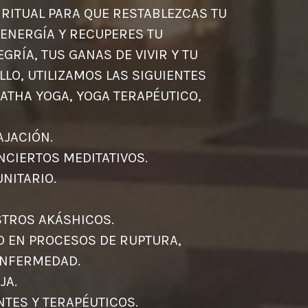
IRITUAL PARA QUE RESTABLEZCAS TU
 ENERGÍA Y RECUPERES TU
EGRÍA, TUS GANAS DE VIVIR Y TU
ELLO, UTILIZAMOS LAS SIGUIENTES
ATHA YOGA, YOGA TERAPÉUTICO,
NGA YOGA.
N . RELAJACIÓN.
CONCIERTOS MEDITATIVOS.
 REIKI UNITARIO.
TERAPIA.
STROS AKÁSHICOS.
 EN PROCESOS DE RUPTURA,
ELO, ENFERMEDAD.
S DE PAREJA.
JANTES Y TERAPÉUTICOS.