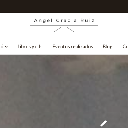
só
Libros y cds
Eventos realizados
Blog
Co