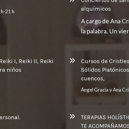
Conciertos de san
alquímicos
 h-21 h
A cargo de Ana Cri
la palabra. Un vie
iki I, Reiki II, Reiki
Cursos de Cristle
ara niños
Sólidos Platónicos
cuencos,
Ángel Gracia y Ana Cr
ersonal.
TERAPIAS HOL
TE ACOMPAÑAMOS 