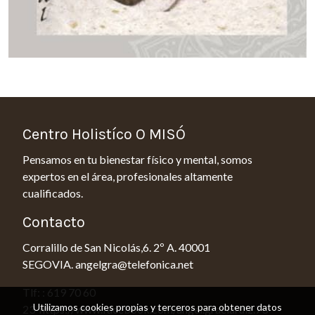
Centro Holistíco O MISÓ
Pensamos en tu bienestar físico y mental, somos
expertos en el área, profesionales altamente
cualificados.
Contacto
Corralillo de San Nicolás,6. 2º A. 40001
SEGOVIA. angelgra@telefonica.net
Tlf: : 619 70 60
Utilizamos cookies propias y terceros para obtener datos
23 https://www.facebook.com/angel.graciaruiz.73