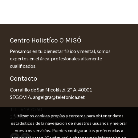
Centro Holistíco O MISÓ
Pensamos en tu bienestar físico y mental, somos
expertos en el área, profesionales altamente
cualificados.
Contacto
Corralillo de San Nicolás,6. 2º A. 40001
SEGOVIA. angelgra@telefonica.net
Tlf: : 619 70 60
Utilizamos cookies propias y terceros para obtener datos
23 https://www.facebook.com/angel.graciaruiz.73
estadísticos de la navegación de nuestros usuarios y mejorar
nuestros servicios. Puedes configurar tus preferencias a
través del botón “Configurar” o obtener más información en