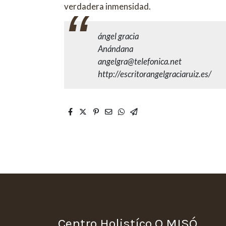
verdadera inmensidad.
ángel gracia
Anándana
angelgra@telefonica.net
http://escritorangelgraciaruiz.es/
Centro Holistíco O MISÓ