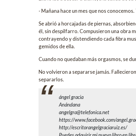
- Mañana hace un mes que nos conocemos. Te 
Se abrió a horcajadas de piernas, absorbie
él, sin despilfarro. Compusieron una obra mus
contrayendo y distendiendo cada fibra muscu
gemidos de ella.
Cuando no quedaban más orgasmos, se durm
No volvieron a separarse jamás. Fallecieron
separarlos.
ángel gracia
Anándana
angelgra@telefonica.net
https://www.facebook.com/angel.grac
http://escritorangelgraciaruiz.es/
Puedes adquirir mi nuevo libro en lib