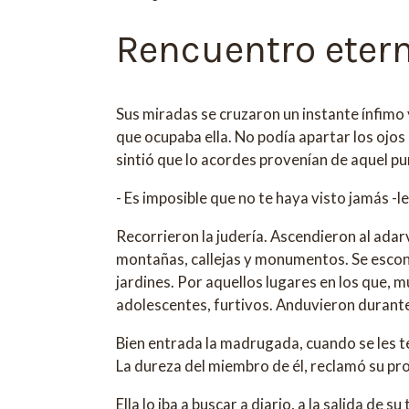
Rencuentro etern
Sus miradas se cruzaron un instante ínfimo y
que ocupaba ella. No podía apartar los ojos
sintió que lo acordes provenían de aquel pu
- Es imposible que no te haya visto jamás -le
Recorrieron la judería. Ascendieron al adarv
montañas, callejas y monumentos. Se escondi
jardines. Por aquellos lugares en los que,
adolescentes, furtivos. Anduvieron durante
Bien entrada la madrugada, cuando se les te
La dureza del miembro de él, reclamó su prot
Ella lo iba a buscar a diario, a la salida d