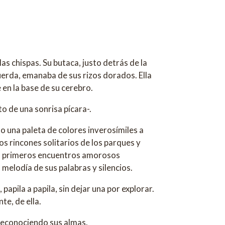
as chispas. Su butaca, justo detrás de la
uerda, emanaba de sus rizos dorados. Ella
 en la base de su cerebro.
to de una sonrisa pícara-.
do una paleta de colores inverosímiles a
os rincones solitarios de los parques y
sus primeros encuentros amorosos
melodía de sus palabras y silencios.
pila a papila, sin dejar una por explorar.
te, de ella.
n reconociendo sus almas.