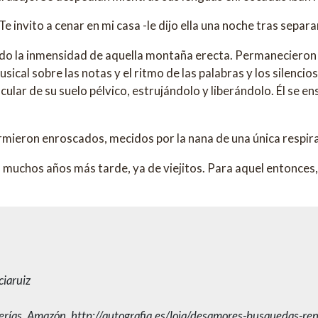
invito a cenar en mi casa -le dijo ella una noche tras separar
ndo la inmensidad de aquella montaña erecta. Permanecieron 
ical sobre las notas y el ritmo de las palabras y los silencios
lar de su suelo pélvico, estrujándolo y liberándolo. Él se e
ieron enroscados, mecidos por la nana de una única respira
 muchos años más tarde, ya de viejitos. Para aquel entonces,
iaruiz
rerías, Amazón, http://autografia.es/loja/desamores-busquedas-ren