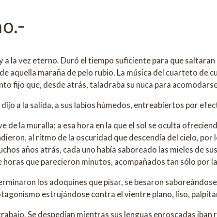
o.-
 a la vez eterno. Duró el tiempo suficiente para que saltaran l
 de aquella maraña de pelo rubio. La música del cuarteto de c
nto fijo que, desde atrás, taladraba su nuca para acomodarse
 dijo a la salida, a sus labios húmedos, entreabiertos por efec
e de la muralla; a esa hora en la que el sol se oculta ofrecien
eron, al ritmo de la oscuridad que descendía del cielo, por l
 muchos años atrás, cada uno había saboreado las mieles de 
 horas que parecieron minutos, acompañados tan sólo por la 
rminaron los adoquines que pisar, se besaron saboreándose, pa
agonismo estrujándose contra el vientre plano, liso, palpitan
e su trabajo. Se despedían mientras sus lenguas enroscadas iba