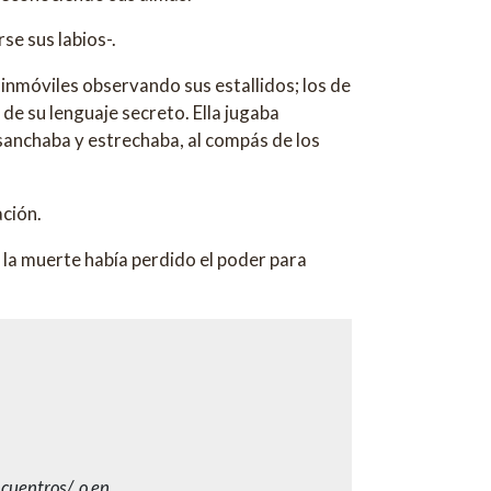
se sus labios-.
inmóviles observando sus estallidos; los de
 de su lenguaje secreto. Ella jugaba
nsanchaba y estrechaba, al compás de los
ción.
 la muerte había perdido el poder para
cuentros/, o en