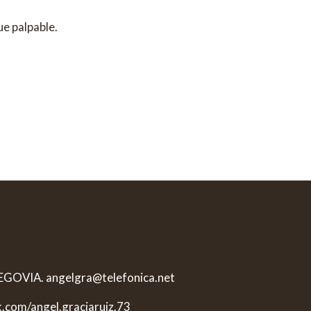
e palpable.
 SEGOVIA. angelgra@telefonica.net
k.com/angel.graciaruiz.73