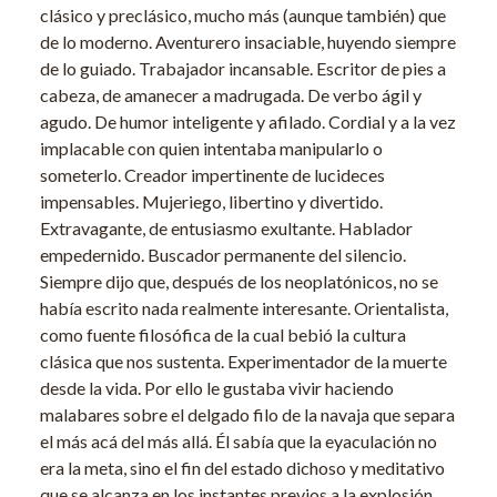
clásico y preclásico, mucho más (aunque también) que
de lo moderno. Aventurero insaciable, huyendo siempre
de lo guiado. Trabajador incansable. Escritor de pies a
cabeza, de amanecer a madrugada. De verbo ágil y
agudo. De humor inteligente y afilado. Cordial y a la vez
implacable con quien intentaba manipularlo o
someterlo. Creador impertinente de lucideces
impensables. Mujeriego, libertino y divertido.
Extravagante, de entusiasmo exultante. Hablador
empedernido. Buscador permanente del silencio.
Siempre dijo que, después de los neoplatónicos, no se
había escrito nada realmente interesante. Orientalista,
como fuente filosófica de la cual bebió la cultura
clásica que nos sustenta. Experimentador de la muerte
desde la vida. Por ello le gustaba vivir haciendo
malabares sobre el delgado filo de la navaja que separa
el más acá del más allá. Él sabía que la eyaculación no
era la meta, sino el fin del estado dichoso y meditativo
que se alcanza en los instantes previos a la explosión