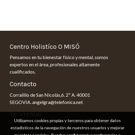
Centro Holistíco O MISÓ
Pensamos en tu bienestar físico y mental, somos
expertos en el área, profesionales altamente
cualificados.
Contacto
Corralillo de San Nicolás,6. 2º A. 40001
SEGOVIA. angelgra@telefonica.net
Tlf: : 619 70 60
Utilizamos cookies propias y terceros para obtener datos
23 https://www.facebook.com/angel.graciaruiz.73
estadísticos de la navegación de nuestros usuarios y mejorar
nuestros servicios. Puedes configurar tus preferencias a