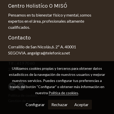
Centro Holistíco O MISÓ
Pensamos en tu bienestar físico y mental, somos
expertos en el área, profesionales altamente
cualificados.
Contacto
Corralillo de San Nicolás,6. 2º A. 40001
SEGOVIA. angelgra@telefonica.net
Tlf: : 619 70 60
Utilizamos cookies propias y terceros para obtener datos
23 https://www.facebook.com/angel.graciaruiz.73
estadísticos de la navegación de nuestros usuarios y mejorar
nuestros servicios. Puedes configurar tus preferencias a
través del botón “Configurar” o obtener más información en
nuestra
Política de cookies
.
Política de cookies
Gestión de cookies
Configurar
Rechazar
Aceptar