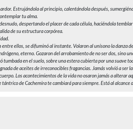
 ardor. Estrujándola al principio, calentándola después, sumergié
contemplar tu alma.
esnudo, despertando el placer de cada célula, haciéndola temblar
salida de su estructura corpórea.
idad.
n entre ellos, se difuminó al instante. Volaron al unísono la danza
andrógeno, eterno. Gozaron del arrobamiento de no ser dos, sino un
ró tumbada en el suelo, sobre una estera cubierta por una suave toal
da de aceites de irreconocibles fragancias. Jamás volvió a ser la
 cuerpo. Los acontecimientos de la vida no osaron jamás a alterar aq
e tántrico de Cachemira te cambiará para siempre. Está al alcance