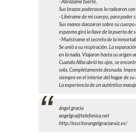
- Abrázame fuerte.
Sus brazos poderosos la rodearon con
- Libérame de mi cuerpo, para poder 
Sus manos danzaron sobre su cuerpo d
espasmo giró la llave de la puerta de 
- Muéstrame el secreto de la inmortal
Se unió a su respiración. La separació
en la nada. Viajaron hasta su origen 
Cuando Alba abrió los ojos, se encont
sola. Completamente desnuda. Impregna
siempre en el interior del hogar de su
La experiencia de un auténtico masaj
ángel gracia
angelgra@telefonica.net
http://escritorangelgraciaruiz.es/