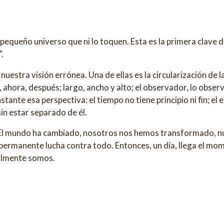
queño universo que ni lo toquen. Esta es la primera clave d
.
uestra visión errónea. Una de ellas es la circularización de la
 ahora, después; largo, ancho y alto; el observador, lo obser
stante esa perspectiva: el tiempo no tiene principio ni fin; el e
sin estar separado de él.
 El mundo ha cambiado, nosotros nos hemos transformado, nu
ermanente lucha contra todo. Entonces, un día, llega el mome
ealmente somos.