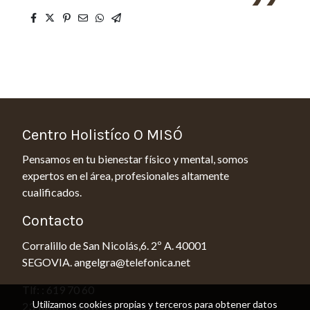
Centro Holistíco O MISÓ
Pensamos en tu bienestar físico y mental, somos
expertos en el área, profesionales altamente
cualificados.
Contacto
Corralillo de San Nicolás,6. 2º A. 40001
SEGOVIA. angelgra@telefonica.net
Tlf: : 619 70 60
Utilizamos cookies propias y terceros para obtener datos
23 https://www.facebook.com/angel.graciaruiz.73