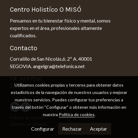
Centro Holistíco O MISÓ
Pensamos en tu bienestar físico y mental, somos
expertos en el área, profesionales altamente
cualificados.
Contacto
Corralillo de San Nicolás,6. 2º A. 40001
SEGOVIA. angelgra@telefonica.net
Tlf: : 619 70 60
Utilizamos cookies propias y terceros para obtener datos
23 https://www.facebook.com/angel.graciaruiz.73
estadísticos de la navegación de nuestros usuarios y mejorar
nuestros servicios. Puedes configurar tus preferencias a
través del botón “Configurar” o obtener más información en
nuestra
Política de cookies
.
Política de cookies
Gestión de cookies
Configurar
Rechazar
Aceptar