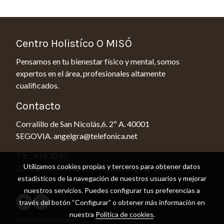
Centro Holistíco O MISÓ
Pensamos en tu bienestar físico y mental, somos
expertos en el área, profesionales altamente
cualificados.
Contacto
Corralillo de San Nicolás,6. 2º A. 40001
SEGOVIA. angelgra@telefonica.net
Tlf: : 619 70 60
Utilizamos cookies propias y terceros para obtener datos
23 https://www.facebook.com/angel.graciaruiz.73
estadísticos de la navegación de nuestros usuarios y mejorar
nuestros servicios. Puedes configurar tus preferencias a
través del botón “Configurar” o obtener más información en
nuestra
Política de cookies
.
Política de cookies