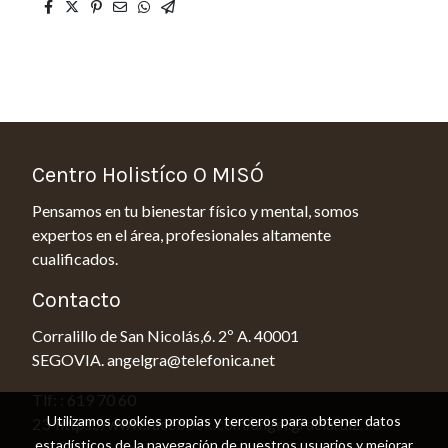
Centro Holistíco O MISÓ
Pensamos en tu bienestar físico y mental, somos
expertos en el área, profesionales altamente
cualificados.
Contacto
Corralillo de San Nicolás,6. 2º A. 40001
SEGOVIA. angelgra@telefonica.net
Tlf: : 619 70 60
Utilizamos cookies propias y terceros para obtener datos
23 https://www.facebook.com/angel.graciaruiz.73
estadísticos de la navegación de nuestros usuarios y mejorar