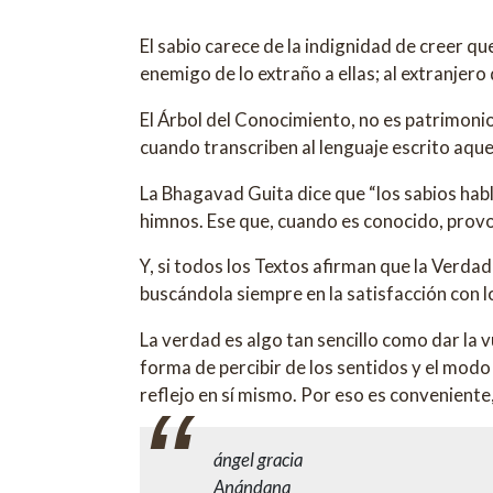
El sabio carece de la indignidad de creer qu
enemigo de lo extraño a ellas; al extranjero
El Árbol del Conocimiento, no es patrimonio
cuando transcriben al lenguaje escrito aque
La Bhagavad Guita dice que “los sabios habla
himnos. Ese que, cuando es conocido, provo
Y, si todos los Textos afirman que la Verd
buscándola siempre en la satisfacción con l
La verdad es algo tan sencillo como dar la 
forma de percibir de los sentidos y el modo 
reflejo en sí mismo. Por eso es conveniente
ángel gracia
Anándana