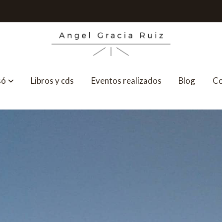
só
Libros y cds
Eventos realizados
Blog
Co