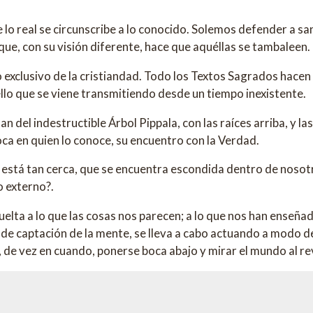
e lo real se circunscribe a lo conocido. Solemos defender a s
 que, con su visión diferente, hace que aquéllas se tambaleen.
 exclusivo de la cristiandad. Todo los Textos Sagrados hacen 
llo que se viene transmitiendo desde un tiempo inexistente.
n del indestructible Árbol Pippala, con las raíces arriba, y l
ca en quien lo conoce, su encuentro con la Verdad.
ad está tan cerca, que se encuentra escondida dentro de nos
o externo?.
vuelta a lo que las cosas nos parecen; a lo que nos han enseñ
de captación de la mente, se lleva a cabo actuando a modo de e
, de vez en cuando, ponerse boca abajo y mirar el mundo al re