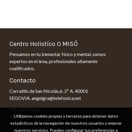
Centro Holistíco O MISÓ
Pensamos en tu bienestar físico y mental, somos
expertos en el área, profesionales altamente
cualificados.
Contacto
Corralillo de San Nicolás,6. 2º A. 40001
SEGOVIA. angelgra@telefonica.net
Tlf: : 619 70 60
Utilizamos cookies propias y terceros para obtener datos
23 https://www.facebook.com/angel.graciaruiz.73
estadísticos de la navegación de nuestros usuarios y mejorar
nuestros servicios. Puedes configurar tus preferencias a