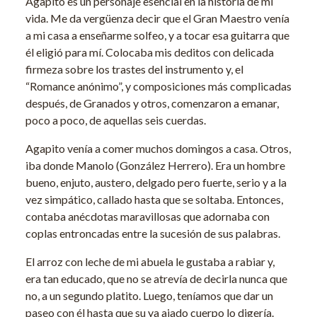
Agapito es un personaje esencial en la historia de mi
vida. Me da vergüenza decir que el Gran Maestro venía
a mi casa a enseñarme solfeo, y a tocar esa guitarra que
él eligió para mí. Colocaba mis deditos con delicada
firmeza sobre los trastes del instrumento y, el
“Romance anónimo”, y composiciones más complicadas
después, de Granados y otros, comenzaron a emanar,
poco a poco, de aquellas seis cuerdas.
Agapito venía a comer muchos domingos a casa. Otros,
iba donde Manolo (González Herrero). Era un hombre
bueno, enjuto, austero, delgado pero fuerte, serio y a la
vez simpático, callado hasta que se soltaba. Entonces,
contaba anécdotas maravillosas que adornaba con
coplas entroncadas entre la sucesión de sus palabras.
El arroz con leche de mi abuela le gustaba a rabiar y,
era tan educado, que no se atrevía de decirla nunca que
no, a un segundo platito. Luego, teníamos que dar un
paseo con él hasta que su ya ajado cuerpo lo digería.